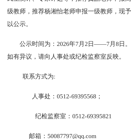
级教师，推荐
杨湘怡
老师申报一级教师，现予
以公示。
公示时间为：
202
6
年
7月
2
日
——
7月
8
日。
如有异议，请向人事处或纪检监察室反映。
联系方式为
:
人事处：
0512-6939
556
8；
纪检监察室：
0512-6939
5821
邮箱：
50087797@qq.com