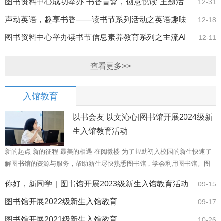
味活动
图书资料中心成功举办“书香盲盒，创意悦读”主题活
12-31
动
声动英语，趣享书香——读书节系列活动之英语趣味
12-18
配音比赛圆满落幕
图书资料中心举办读书节信息素养教育系列之主流AI
12-11
工具实操培训专题讲座
查看更多>>
入馆教育
以书会友 以文沁心|图书馆开展2024级新
生入馆教育活动
新的起点 新的征程 最美的相遇 在阅微楼 为了帮助初入校园的新生快速了
解图书馆的资源与服务，帮助新生尽快熟悉图书馆，学会利用图书馆。图
书馆在保证各项服务正常开展的同时，于9月24-9月26日晚自习，分四批次
你好，新同学｜图书馆开展2023级新生入馆教育活动
09-15
对...
图书馆开展2022级新生入馆教育
09-17
图书馆开展2021级新生入馆教育
10-26