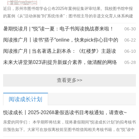
近日，苏州市图书馆学会公布2025年案例征集评审结果。我校图书馆申报
的案例《从“活动体验”到“系统传承”：图书馆主导的非遗文化育人体系构建
与实践》从全市75项参评案例中脱颖而出，获评典型案例。 该案例系统...
暑期悦读月 | “悦”读一夏：电子书阅读挑战赛来啦！
06-30
阅读推广月丨读书“搭子”online，快来pick你心目中的
06-22
搭子吧！
阅读推广月 | 当名著遇上剧本杀：《红楼梦》主题读
06-10
书活动圆满结束
未来大讲堂第023讲|提升新媒介素养，做清醒的网络
05-28
表达者
查看更多>>
阅读成长计划
悦读成长丨2025-2026II暑假选读书目考核通知，请查收~
亲爱的同学们： 本学期即将结束，现将暑假期间“悦读成长计划”的拟考核书
目预告如下。大家可在放假离校前至图书馆借阅相关考核书籍，在“悦”读中
度过一个充实而愉快的假期。 考核拟于6月29日起发布，具体...