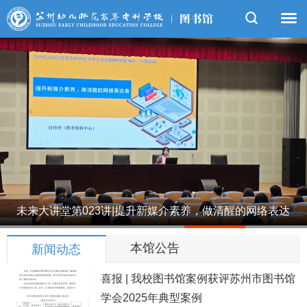
未来大讲堂第023讲|提升新媒介素养，做清醒的网络表达
1
2
3
4
5
者
本馆公告
新闻动态
喜报 | 我校图书馆案例获评苏州市图书馆
学会2025年典型案例