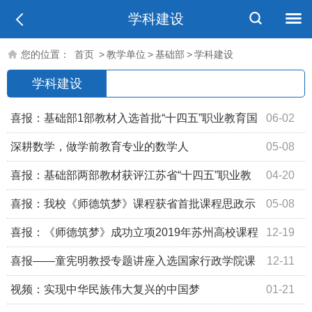
学科建设
您的位置：
首页
>
教学单位
>
基础部
>
学科建设
学科建设
喜报：基础部1部教材入选首批“十四五”职业教育国
06-02
家规划教材
深耕数学，做学前教育专业的数学人
05-08
喜报：基础部两部教材获评江苏省“十四五”职业教
04-20
育规划教材
喜报：我校《师德筑梦》课程获省首批课程思政示
05-08
范课立项
喜报：《师德筑梦》成功立项2019年苏州高校课程
12-19
思政示范课
喜报——童宪明教授专题讲座入选国家行政学院课
12-11
程资源库
视频：实现中华民族伟大复兴的中国梦
01-21