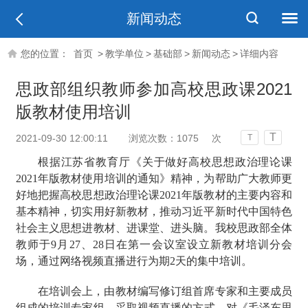
新闻动态
您的位置：
首页
>
教学单位
>
基础部
>
新闻动态
>
详细内容
思政部组织教师参加高校思政课2021
版教材使用培训
T
2021-09-30 12:00:11
浏览次数：
1075
次
T
根据江苏省教育厅《
关于做好高校思想政治理论课
2021年版教材使用培训的通知
》精神，为帮助广大教师更
好地把握高校思想政治理论课
2021年版教材的主要内容和
基本精神，切实用好新教材，推动习近平新时代中国特色
社会主义思想进教材、进课堂、进头脑。我校思政部全体
教师于9月27、28日在第一会议室设立新教材培训分会
场，通过网络视频直播进行为期2天的集中培训。
在培训会上，由教材编写修订组首席专家和主要成员
组成的培训专家组，采取
视频直播
的
方式
，对《毛泽东思