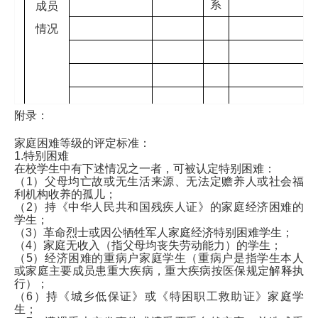
系
成员
情况
附录：
其他
家庭困难等级的评定标准：
资助
1.特别困难
情况
在校学生中有下述情况之一者，可被认定特别困难：
（1）父母均亡故或无生活来源、无法定赡养人或社会福
困难
利机构收养的孤儿；
A、特别困难 B、困难 
（2）持《中华人民共和国残疾人证》的家庭经济困难的
等级
学生；
（3）革命烈士或因公牺牲军人家庭经济特别困难学生；
（4）家庭无收入（指父母均丧失劳动能力）的学生；
（5）经济困难的重病户家庭学生（重病户是指学生本人
或家庭主要成员患重大疾病，重大疾病按医保规定解释执
申请
行）；
贫困
（6）持《城乡低保证》或《特困职工救助证》家庭学
生；
资助