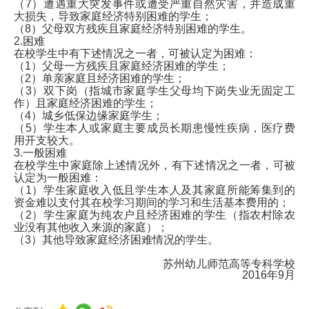
（7）遭遇重大突发事件或遭受严重自然灾害，并造成重
家长（签名）
________
大损失，导致家庭经济特别困难的学生；
原因
（8）父母双方残疾且家庭经济特别困难的学生。
2.困难
在校学生中有下述情况之一者，可被认定为困难：
年 月
（1）父母一方残疾且家庭经济困难的学生；
（2）单亲家庭且经济困难的学生；
（3）双下岗（指城市家庭学生父母均下岗失业无固定工
父母
作）且家庭经济困难的学生；
（4）城乡低保边缘家庭学生；
单位
（5）学生本人或家庭主要成员长期患慢性疾病，医疗费
用开支较大。
或当
3.一般困难
地居
在校学生中家庭除上述情况外，有下述情况之一者，可被
认定为一般困难：
委会
单位（盖章）
__________
（1）学生家庭收入低且学生本人及其家庭所能筹集到的
资金难以支付其在校学习期间的学习和生活基本费用的；
意见
（2）学生家庭为纯农户且经济困难的学生（指农村除农
业没有其他收入来源的家庭）；
年 月
（3）其他导致家庭经济困难情况的学生。
苏州幼儿师范高等专科学校
2016年9月
审批