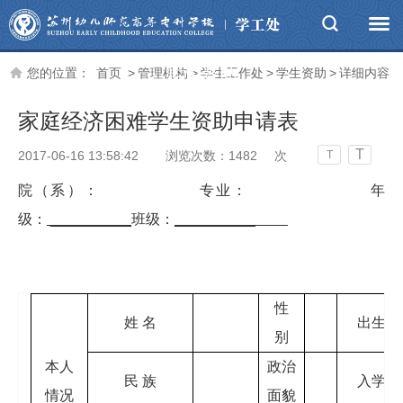
学生资助
您的位置：
首页
>
管理机构
>
学生工作处
>
学生资助
>
详细内容
家庭经济困难学生资助申请表
T
2017-06-16 13:58:42
浏览次数：
1482
次
T
院（系）： 专业： 年
级：
__________
班级：
__________
性
姓 名
出生年
别
本人
政治
民 族
入学时
情况
面貌