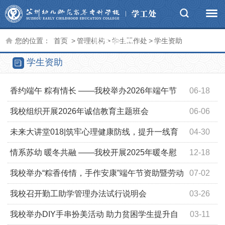
学生资助
您的位置：
首页
>
管理机构
>
学生工作处
>
学生资助
学生资助
香约端午 粽有情长 ——我校举办2026年端午节
06-18
资助育人暨关心下一代主题活动
我校组织开展2026年诚信教育主题班会
06-06
未来大讲堂018|筑牢心理健康防线，提升一线育
04-30
人能力
情系苏幼 暖冬共融 ——我校开展2025年暖冬慰
12-18
问暨发展型资助育人活动
我校举办“粽香传情，手作安康”端午节资助暨劳动
07-02
育人活动
我校召开勤工助学管理办法试行说明会
03-26
我校举办DIY手串扮美活动 助力贫困学生提升自
03-11