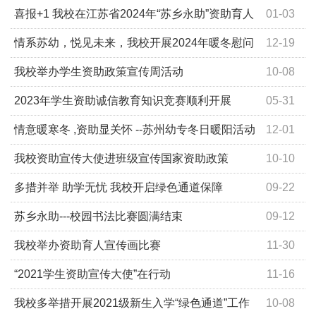
信
喜报+1 我校在江苏省2024年“苏乡永助”资助育人
01-03
主题活动中获佳绩
情系苏幼，悦见未来，我校开展2024年暖冬慰问
12-19
暨发展型资助育人活动
我校举办学生资助政策宣传周活动
10-08
2023年学生资助诚信教育知识竞赛顺利开展
05-31
情意暖寒冬 ,资助显关怀 --苏州幼专冬日暖阳活动
12-01
我校资助宣传大使进班级宣传国家资助政策
10-10
多措并举 助学无忧 我校开启绿色通道保障
09-22
苏乡永助---校园书法比赛圆满结束
09-12
我校举办资助育人宣传画比赛
11-30
“2021学生资助宣传大使”在行动
11-16
我校多举措开展2021级新生入学“绿色通道”工作
10-08