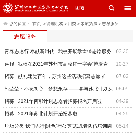
您的位置：
首页
>
管理机构
>
团委
>
素质拓展
>
志愿服务
志愿服务
青春志愿行 奉献新时代 | 我校开展学雷锋志愿服务
03-30
活动
喜报 | 我校在2021年苏州市高校红十字会“博爱青
10-27
春”暑期志愿服务项目评比中荣获优秀项目奖
招募 | 献礼建党百年，苏州这些活动招募志愿者
07-03
啦！
韩莹莹：不忘初心，梦想永存 ——参与苏北计划从
06-09
事基层工作心得
招募 | 2021年西部计划志愿者招募报名开启啦！
04-29
招募 | 2021年苏北计划开始招募啦！
04-29
垃圾分类 我们先行|绿色“蒲公英”志愿者队伍培训圆
05-14