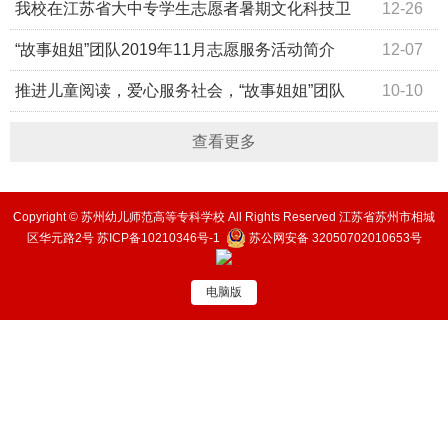
满召开
我校在江苏省大中专学生志愿者暑期文化科技卫
12-26
生“三下乡”社会实践活动评比中获佳绩
“故事姐姐”团队2019年11月志愿服务活动简介
12-07
推进儿童阅读，爱心服务社会，“故事姐姐”团队
10-10
2019年9月活动简介
查看更多
Copyright © 苏州幼儿师范高等专科学校 All Rights Reserved 江苏省苏州市相城
区华元路2号
苏ICP备10210346号-1
苏公网安备 32050702010653号
电脑版