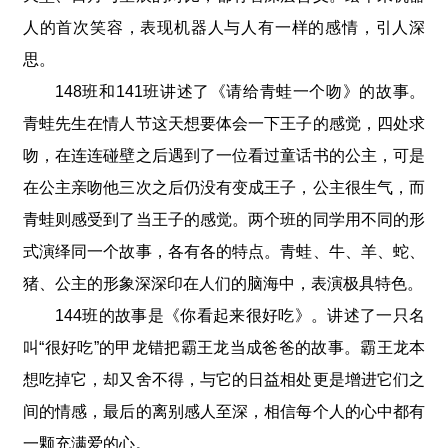
人的首次笑容，表现机器人与人有一样的感情，引人深
思。
148
班和
141
班讲述了《请给青蛙一个吻》的故事。
青蛙先生在情人节这天想要体会一下王子的感觉，四处求
吻，在连连碰壁之后遇到了一位看过童话书的公主，可是
在公主亲吻他三次之后仍没有变成王子，公主很生气，而
青蛙则感受到了当王子的感觉。两个班的同学用不同的形
式演绎同一个故事，各有各的特点。青蛙、牛、羊、蛇、
猪、公主的形象深深印在人们的脑海中，表演极具特色。
144
班的故事是《你看起来很好吃》。讲述了一只名
叫
“
很好吃
”
的甲龙错把霸王龙当成爸爸的故事。霸王龙本
想吃掉它，却又舍不得，与它的日益相处更是增进它们之
间的情感，最后的离别感人至深，相信每个人的心中都有
一颗充满爱的心。