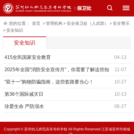
您的位置：
首页
>
管理机构
>
安全保卫处（人武部）
>
安全警示
>
安全知识
安全知识
415全民国家安全教育
04-13
2025年全国“消防安全宣传月”，你需要了解这些知
11-07
识！
“双十一”购物防骗指南，这些套路要当心！
10-27
第36个国际减灾日
10-13
珍爱生命 严防溺水
06-27
Copyright © 苏州幼儿师范高等专科学校 All Rights Reserved 江苏省苏州市相城