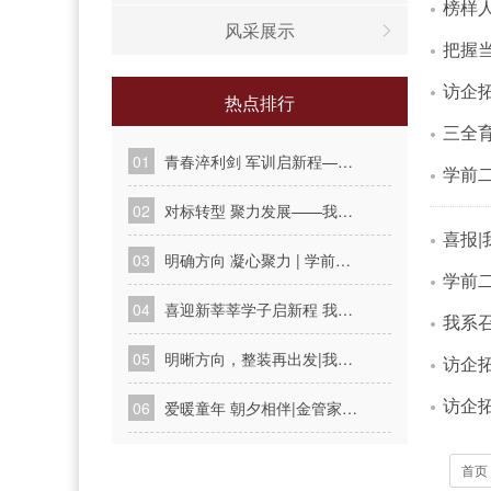
榜样
风采展示
把握
访企
热点排行
三全
01
青春淬利剑 军训启新程—…
学前
02
对标转型 聚力发展——我…
喜报|
03
明确方向 凝心聚力 | 学前…
学前
04
喜迎新莘莘学子启新程 我…
我系召
05
明晰方向，整装再出发|我…
访企
访企
06
爱暖童年 朝夕相伴|金管家…
首页