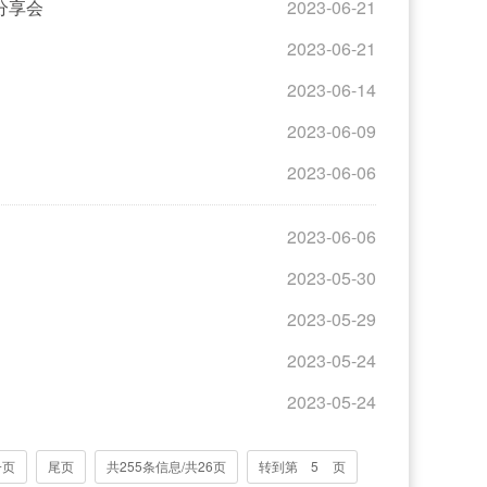
分享会
2023-06-21
2023-06-21
2023-06-14
2023-06-09
2023-06-06
2023-06-06
2023-05-30
2023-05-29
2023-05-24
2023-05-24
一页
尾页
共255条信息/共26页
转到第
页