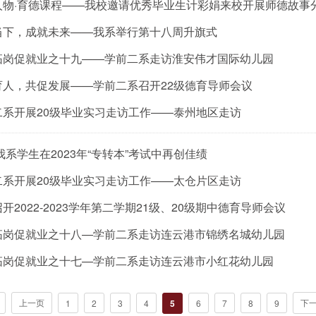
人物·育德课程——我校邀请优秀毕业生计彩娟来校开展师德故事
当下，成就未来——我系举行第十八周升旗式
拓岗促就业之十九——学前二系走访淮安伟才国际幼儿园
育人，共促发展——学前二系召开22级德育导师会议
二系开展20级毕业实习走访工作——泰州地区走访
我系学生在2023年“专转本”考试中再创佳绩
二系开展20级毕业实习走访工作——太仓片区走访
开2022-2023学年第二学期21级、20级期中德育导师会议
拓岗促就业之十八—学前二系走访连云港市锦绣名城幼儿园
拓岗促就业之十七—学前二系走访连云港市小红花幼儿园
上一页
下
5
1
2
3
4
6
7
8
9