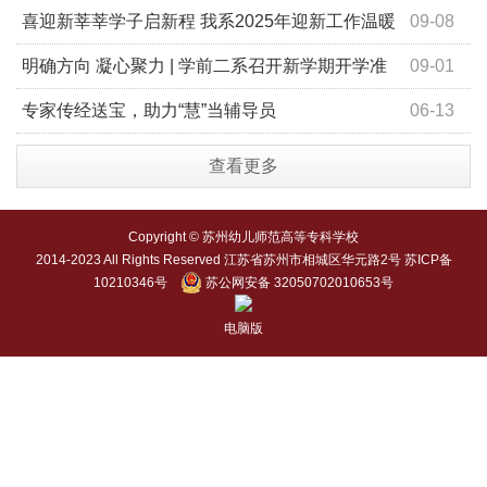
学期系部转型发展研讨会
喜迎新莘莘学子启新程 我系2025年迎新工作温暖
09-08
落幕
明确方向 凝心聚力 | 学前二系召开新学期开学准
09-01
备会议
专家传经送宝，助力“慧”当辅导员
06-13
查看更多
Copyright © 苏州幼儿师范高等专科学校
2014-2023 All Rights Reserved 江苏省苏州市相城区华元路2号 苏ICP备
10210346号
苏公网安备 32050702010653号
电脑版