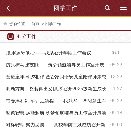
团学工作
您的位置：
首页
>
团学工作
团学工作
强师德 守初心——我系召开学期工作会议
06-11
厉兵秣马强技能——筑梦领航辅导员工作室开展
05-22
辅导员骨干训练营模拟活动
爱暖童年 朝夕相伴|金管家贝倍安儿童陪伴师来校
12-22
开展招聘宣讲会
明晰方向，整装再出发|我系召开2025级新生成长
11-27
教育大会
青春淬利剑 军训启新程——我系24、25级新生军
09-22
训圆满收官
凝聚智慧 赋能起航|筑梦领航辅导员工作室开展新
09-18
学期班级与学生干部管理工作研讨活动
对标转型 聚力发展——我校学前二系成功召开新
09-09