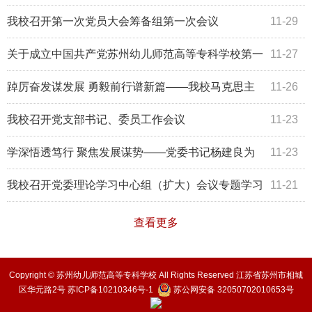
我校召开第一次党员大会筹备组第一次会议
11-29
关于成立中国共产党苏州幼儿师范高等专科学校第一
11-27
次党员大会筹备工作领导小组的通知
踔厉奋发谋发展 勇毅前行谱新篇——我校马克思主
11-26
义学院召开学习贯彻党的二十大报告专题研讨会
我校召开党支部书记、委员工作会议
11-23
学深悟透笃行 聚焦发展谋势——党委书记杨建良为
11-23
师生宣讲党的二十大精神
我校召开党委理论学习中心组（扩大）会议专题学习
11-21
党的二十大精神
查看更多
Copyright © 苏州幼儿师范高等专科学校 All Rights Reserved 江苏省苏州市相城
区华元路2号
苏ICP备10210346号-1
苏公网安备 32050702010653号