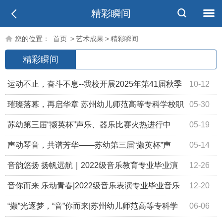
精彩瞬间
您的位置：
首页
>
艺术成果
>
精彩瞬间
精彩瞬间
运动不止，奋斗不息--我校开展2025年第41届秋季
10-12
田径运动会
璀璨落幕，再启华章 苏州幼儿师范高等专科学校职
05-30
教周专题活动—— 暨第三届“撷英杯”声乐、器乐比赛颁奖典
苏幼第三届“撷英杯”声乐、器乐比赛火热进行中
05-19
礼圆满举行
声动琴音，共谱芳华——苏幼第三届“撷英杯”声
05-14
乐、器乐比赛开赛啦
音韵悠扬 扬帆远航｜2022级音乐教育专业毕业演
12-26
出圆满完成
音你而来 乐动青春|2022级音乐表演专业毕业音乐
12-20
会圆满举行
“撷”光逐梦，“音”你而来|苏州幼儿师范高等专科学
06-06