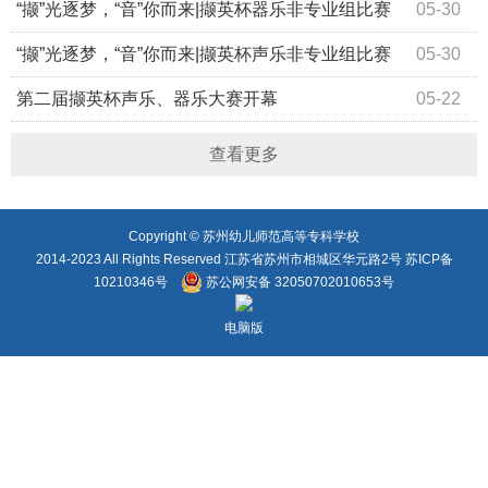
校第二届“撷英杯”颁奖典礼圆满落幕
“撷”光逐梦，“音”你而来|撷英杯器乐非专业组比赛
05-30
纪要
“撷”光逐梦，“音”你而来|撷英杯声乐非专业组比赛
05-30
纪要
第二届撷英杯声乐、器乐大赛开幕
05-22
查看更多
Copyright © 苏州幼儿师范高等专科学校
2014-2023 All Rights Reserved 江苏省苏州市相城区华元路2号 苏ICP备
10210346号
苏公网安备 32050702010653号
电脑版