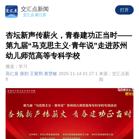
交汇点新闻
打开
交汇点 新江苏
杏坛新声传薪火，青春建功正当时——
第九届“马克思主义·青年说”走进苏州
幼儿师范高等专科学校
频道：学习
高仁泉 唐韵 王紫荆 黄慧敏
2025-11-14 01:27:1
来源：交汇点新
8
闻